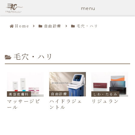
menu
menu
Home
自由診療
毛穴・ハリ
毛穴・ハリ
自由診療
美容皮膚科
しわ・たるみ
ハイドラジェ
マッサージピ
リジュラン
ントル
ール